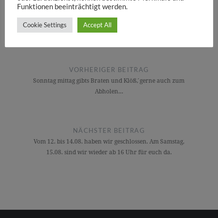
Funktionen beeinträchtigt werden.
Cookie Settings
Accept All
Beitragsnavigation
VORHERIGER BEITRAG
Sonntag mittag gibts Braten und Klöß´, gerne auch zum
Abholen…
NÄCHSTER BEITRAG
Vom 12. bis 14.08. haben wir geschlossen. Am Samstag,
15.08. sind wir wieder ab 16 Uhr für euch da.