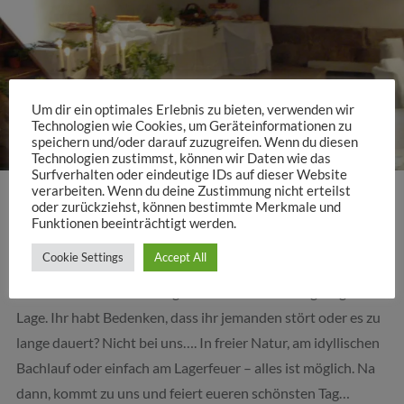
Um dir ein optimales Erlebnis zu bieten, verwenden wir
Technologien wie Cookies, um Geräteinformationen zu
speichern und/oder darauf zuzugreifen. Wenn du diesen
Technologien zustimmst, können wir Daten wie das
Surfverhalten oder eindeutige IDs auf dieser Website
verarbeiten. Wenn du deine Zustimmung nicht erteilst
oder zurückziehst, können bestimmte Merkmale und
Auf der Suche nach einer Eventlocation ?
Funktionen beeinträchtigt werden.
Cookie Settings
Accept All
Feiern Sie ihre schönsten Momente bei uns – perfekte
Räumlichkeiten für unvergessliche Feste in einzigartiger
Lage. Ihr habt Bedenken, dass ihr jemanden stört oder es zu
lange dauert? Nicht bei uns…. In freier Natur, am idyllischen
Bachlauf oder einfach am Lagerfeuer – alles ist möglich. Na
dann, kommt zu uns und feiert eueren schönsten Tag…